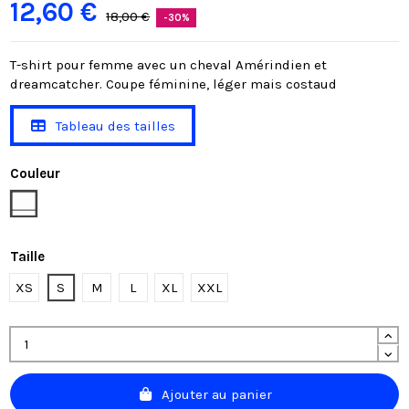
12,60 €
18,00 €
-30%
T-shirt pour femme avec un cheval Amérindien et
dreamcatcher. Coupe féminine, léger mais costaud
Tableau des tailles
Couleur
Blanc
Taille
XS
S
M
L
XL
XXL
Ajouter au panier