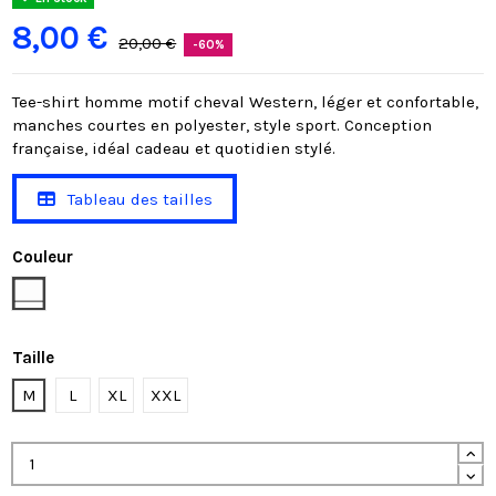
8,00 €
20,00 €
-60%
Tee-shirt homme motif cheval Western, léger et confortable,
manches courtes en polyester, style sport. Conception
française, idéal cadeau et quotidien stylé.
Tableau des tailles
Couleur
Blanc
Taille
M
L
XL
XXL