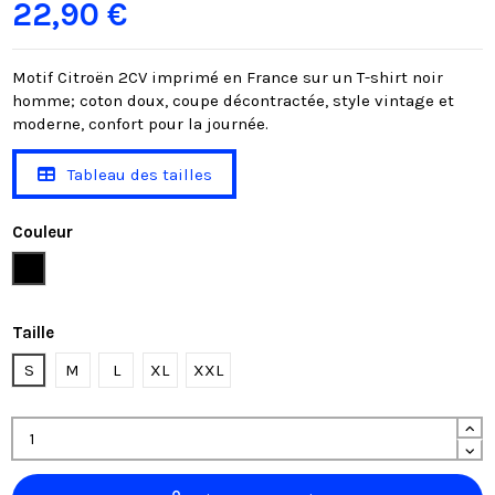
22,90 €
Motif Citroën 2CV imprimé en France sur un T-shirt noir
homme; coton doux, coupe décontractée, style vintage et
moderne, confort pour la journée.
Tableau des tailles
Couleur
Noir
Taille
S
M
L
XL
XXL