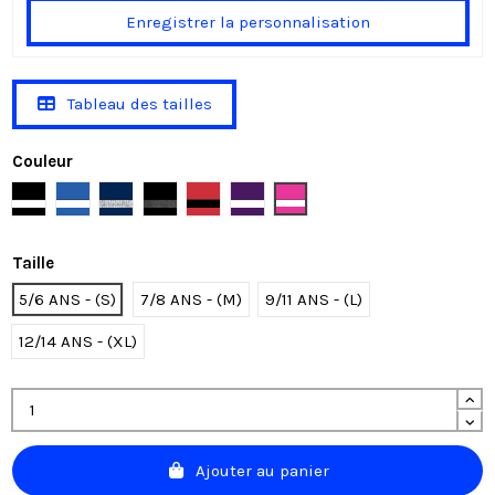
Enregistrer la personnalisation
Tableau des tailles
Couleur
Black/White
Royal/White
Navy/Sport Grey
Black/Charcoal
Red/Black
Purple/White
Fuchsia/White
Taille
5/6 ANS - (S)
7/8 ANS - (M)
9/11 ANS - (L)
12/14 ANS - (XL)
Ajouter au panier